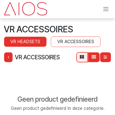
Overslaan naar inhoud
VR ACCESSOIRES
VR HEADSETS
VR ACCESSOIRES
VR ACCESSOIRES
Geen product gedefinieerd
Geen product gedefinieerd in deze categorie.