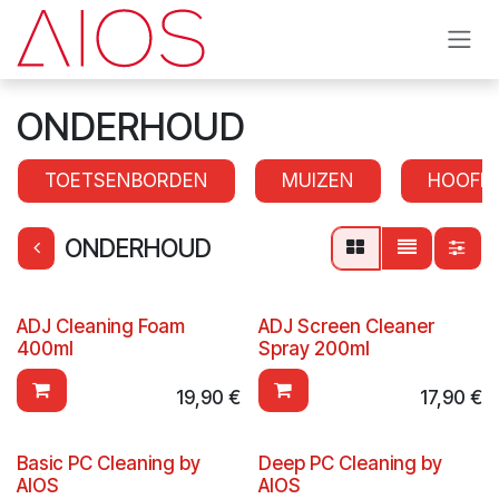
Overslaan naar inhoud
ONDERHOUD
TOETSENBORDEN
MUIZEN
HOOFD
ONDERHOUD
ADJ Cleaning Foam
ADJ Screen Cleaner
400ml
Spray 200ml
19,90
€
17,90
€
Basic PC Cleaning by
Deep PC Cleaning by
AIOS
AIOS