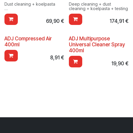
Dust cleaning + koelpasta
Deep cleaning + dust
cleaning + koelpasta + testing
PC binnenbrengen bij AIOS in
Eke!
69,90
€
174,91
€
ADJ Compressed Air
ADJ Multipurpose
400ml
Universal Cleaner Spray
400ml
8,91
€
19,90
€