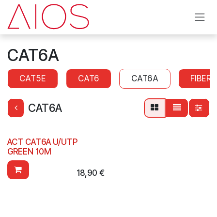
Overslaan naar inhoud
CAT6A
CAT5E
CAT6
CAT6A
FIBER
CAT6A
ACT CAT6A U/UTP
GREEN 10M
18,90
€