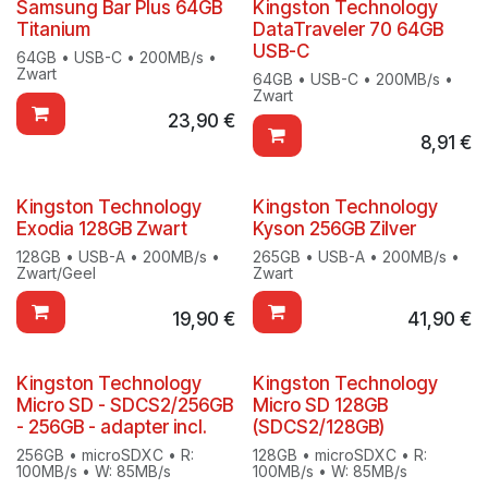
Samsung Bar Plus 64GB
Kingston Technology
Titanium
DataTraveler 70 64GB
USB-C
64GB • USB-C • 200MB/s •
Zwart
64GB • USB-C • 200MB/s •
Zwart
23,90
€
8,91
€
Kingston Technology
Kingston Technology
Exodia 128GB Zwart
Kyson 256GB Zilver
128GB • USB-A • 200MB/s •
265GB • USB-A • 200MB/s •
Zwart/Geel
Zwart
19,90
€
41,90
€
Kingston Technology
Kingston Technology
Micro SD - SDCS2/256GB
Micro SD 128GB
- 256GB - adapter incl.
(SDCS2/128GB)
256GB • microSDXC • R:
128GB • microSDXC • R:
100MB/s • W: 85MB/s
100MB/s • W: 85MB/s