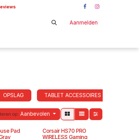
reviews
Aanmelden
adapters
Shop
OPSLAG
TABLET ACCESSOIRES
SMAR
Aanbevolen
teren op:
use Pad
Corsair HS70 PRO
Gray
WIRELESS Gaming