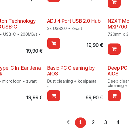
ton Technology
ADJ 4 Port USB 2.0 Hub
NZXT Mo
B USB-C
MXP700 
3x USB2.0 • Zwart
• USB-C • 200MB/s •
720mm x 3
19,90
€
19,90
€
ype-C In-Ear Jena
Basic PC Cleaning by
Deep PC 
ck
AIOS
AIOS
 • microfoon • zwart
Dust cleaning + koelpasta
Deep clean
cleaning +
PC binnenbrengen bij AIOS
testing
in Eke!
19,99
€
69,90
€
1
2
3
4