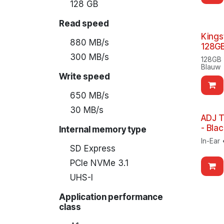
128 GB
Read speed
Kings
880 MB/s
128G
300 MB/s
128GB 
Blauw
Write speed
650 MB/s
30 MB/s
ADJ T
- Bla
Internal memory type
In-Ear
SD Express
PCIe NVMe 3.1
UHS-I
Application performance
class