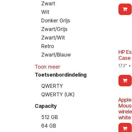
Zwart
Wit
Donker Grijs
Zwart/Grijs
Zwart/Wit
Retro
HP Es
Zwart/Blauw
Case
17.3" •
Toon meer
Toetsenbordindeling
QWERTY
QWERTY (UK)
Apple
Mouse
Capacity
wirel
512 GB
white
64 GB