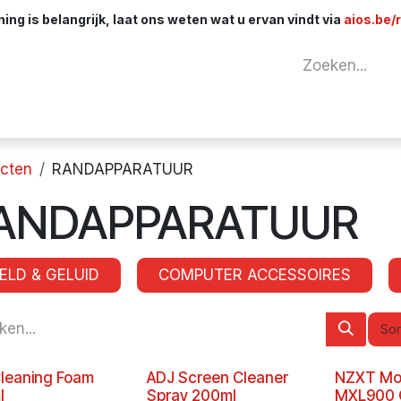
ng is belangrijk, laat ons weten wat u ervan vindt via
aios.be/
tuur
Netwerk
Componenten
Kabels & 
cten
RANDAPPARATUUR
ANDAPPARATUUR
ELD & GELUID
COMPUTER ACCESSOIRES
Sor
leaning Foam
ADJ Screen Cleaner
NZXT Mo
l
Spray 200ml
MXL900 