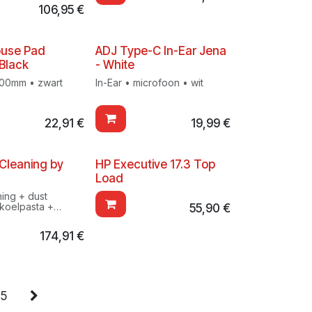
106,95
€
use Pad
ADJ Type-C In-Ear Jena
Black
- White
00mm • zwart
In-Ear • microfoon • wit
22,91
€
19,99
€
Cleaning by
HP Executive 17.3 Top
Load
ing + dust
 koelpasta +
55,90
€
174,91
€
5