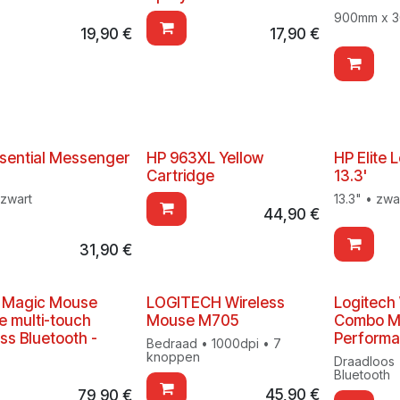
900mm x 3
19,90
€
17,90
€
sential Messenger
HP 963XL Yellow
HP Elite 
Cartridge
13.3'
 zwart
13.3" • zwa
44,90
€
31,90
€
 Magic Mouse
LOGITECH Wireless
Logitech
 multi-touch
Mouse M705
Combo 
ess Bluetooth -
Performa
Bedraad • 1000dpi • 7
knoppen
Draadloos 
Bluetooth
45,90
€
79,90
€