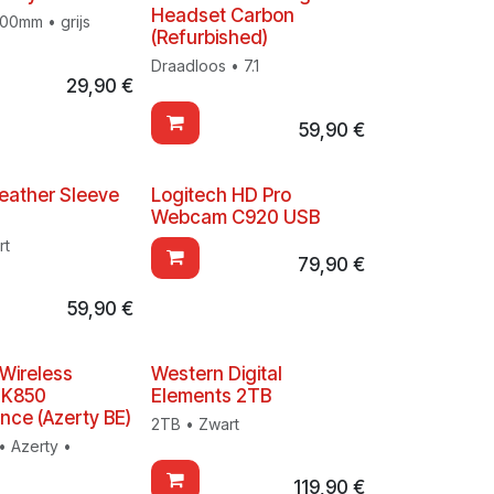
Headset Carbon
00mm • grijs
(Refurbished)
Draadloos • 7.1
29,90
€
59,90
€
Leather Sleeve
Logitech HD Pro
Webcam C920 USB
rt
79,90
€
59,90
€
 Wireless
Western Digital
MK850
Elements 2TB
nce (Azerty BE)
2TB • Zwart
• Azerty •
119,90
€