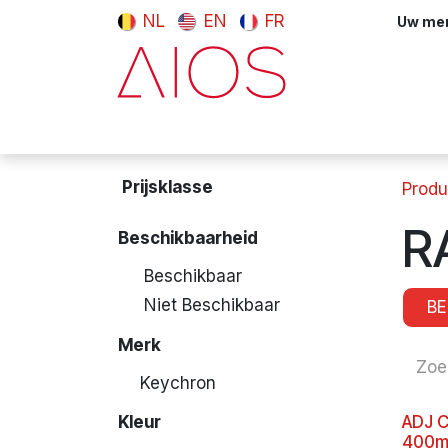
Overslaan naar inhoud
NL
EN
FR
Uw meni
Computers & tablets
Randappara
Prijsklasse
Produ
R
Beschikbaarheid
Beschikbaar
Niet Beschikbaar
BE
Merk
Keychron
Kleur
ADJ C
400m