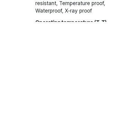
resistant, Temperature proof,
Waterproof, X-ray proof
Operating temperature (T-T)
-15 - 70 °C
Storage temperature (T-T)
-40 - 85 °C
-20 - 60 °C
-25 - 55 °C
-20 - 65 °C
-15 - 60 °C
-20 - 50 °C
Width
Ontdekken
Waa
305 mm
Over AIOS
A
223 mm