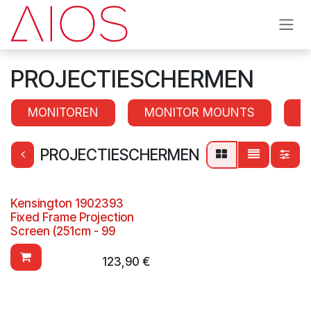
Overslaan naar inhoud
PROJECTIESCHERMEN
MONITOREN
MONITOR MOUNTS
S
PROJECTIESCHERMEN
Kensington 1902393
Fixed Frame Projection
Screen (251cm - 99
123,90
€