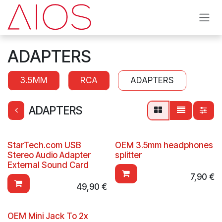
Overslaan naar inhoud
ADAPTERS
3.5MM
RCA
ADAPTERS
ADAPTERS
StarTech.com USB
OEM 3.5mm headphones
Stereo Audio Adapter
splitter
External Sound Card
7,90
€
49,90
€
OEM Mini Jack To 2x