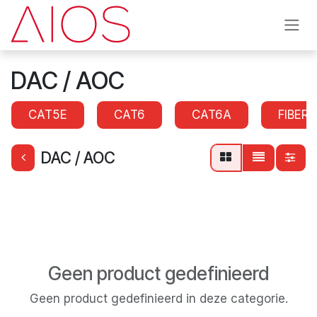
Overslaan naar inhoud
DAC / AOC
CAT5E
CAT6
CAT6A
FIBER
DAC / AOC
Geen product gedefinieerd
Geen product gedefinieerd in deze categorie.