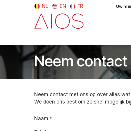
Overslaan naar inhoud
NL
EN
FR
Uw meni
Computers & tablets
Randappara
Neem contact 
Neem contact met ons op over alles wat 
We doen ons best om zo snel mogelijk bij
Naam
*