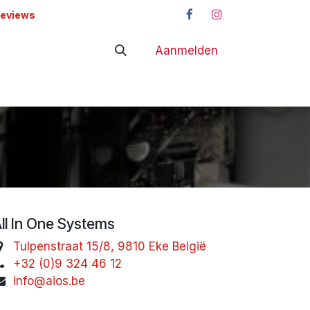
reviews
Aanmelden
adapters
Shop
ll In One Systems
Tulpenstraat 15/8, 9810 Eke België
+32 (0)9 324 46 12
info@aios.be