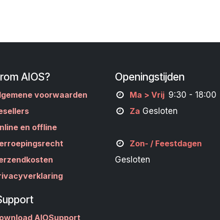
rom AIOS?
Openingstijden
lgemene voorwaarden
M
a
> Vrij
9:30 - 18:00
esellers
Za
Gesloten
nline en offline
erroepingsrecht
Zon- /
Feestdagen
erzendkosten
Gesloten
rivacyverklaring
Support
ownload AIOSupport