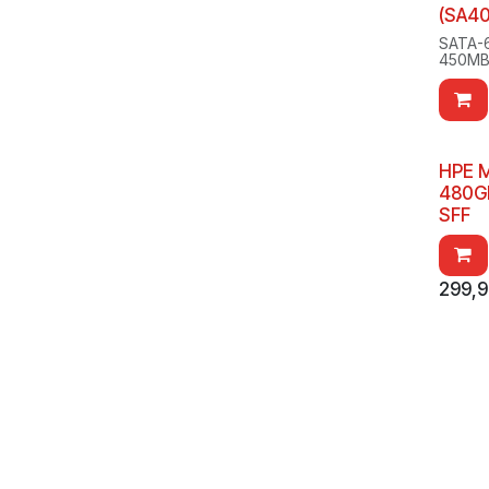
(SA4
SATA-6
450MB/
HPE M
480GB
SFF
299,