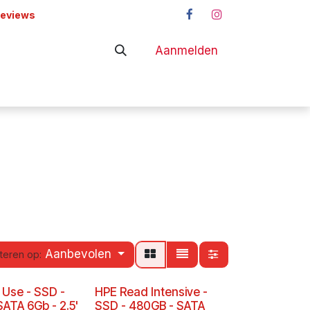
reviews
Aanmelden
adapters
Shop
Aanbevolen
teren op:
 Use - SSD -
HPE Read Intensive -
ATA 6Gb - 2.5'
SSD - 480GB - SATA