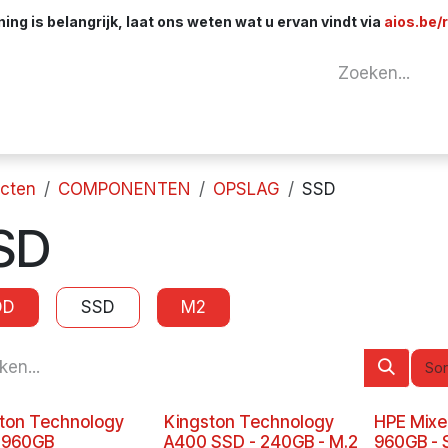
ng is belangrijk, laat ons weten wat u ervan vindt via
aios.be/
tuur
Netwerk
Componenten
Kabels & 
cten
COMPONENTEN
OPSLAG
SSD
SD
DD
SSD
M2
Sor
ton Technology
Kingston Technology
HPE Mixe
 960GB
A400 SSD - 240GB - M.2
960GB - S