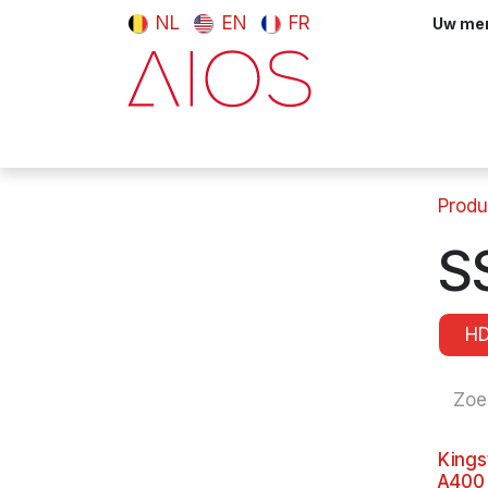
Overslaan naar inhoud
NL
EN
FR
Uw meni
Computers & tablets
Randappara
Produ
S
H
Kings
A400