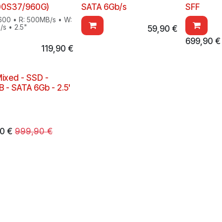
00S37/960G)
SATA 6Gb/s
SFF
00 • R: 500MB/s • W:
s • 2.5"
59,90
€
699,90
€
119,90
€
ixed - SSD -
 - SATA 6Gb - 2.5'
90
€
999,90
€