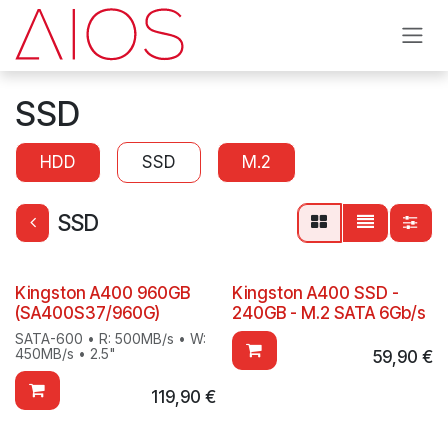
Se rendre au contenu
SSD
HDD
SSD
M.2
SSD
Kingston A400 960GB
Kingston A400 SSD -
(SA400S37/960G)
240GB - M.2 SATA 6Gb/s
SATA-600 • R: 500MB/s • W:
450MB/s • 2.5"
59,90
€
119,90
€