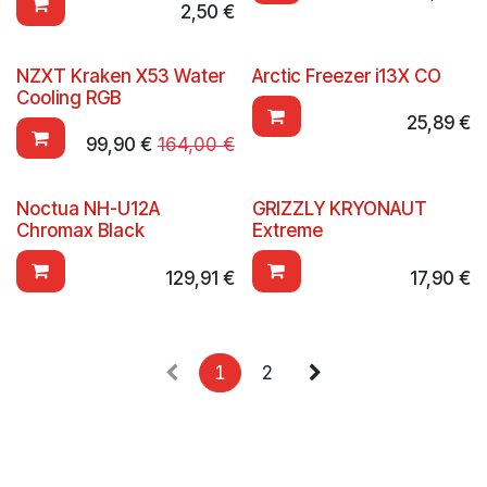
2,50
€
NZXT Kraken X53 Water
Arctic Freezer i13X CO
Cooling RGB
25,89
€
99,90
€
164,00
€
Noctua NH-U12A
GRIZZLY KRYONAUT
Chromax Black
Extreme
129,91
€
17,90
€
1
2