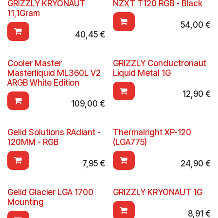
GRIZZLY KRYONAUT
NZXT T120 RGB - Black
11,1Gram
54,00
€
40,45
€
Cooler Master
GRIZZLY Conductronaut
Masterliquid ML360L V2
Liquid Metal 1G
ARGB White Edition
12,90
€
109,00
€
Gelid Solutions RAdiant -
Thermalright XP-120
120MM - RGB
(LGA775)
7,95
€
24,90
€
Gelid Glacier LGA 1700
GRIZZLY KRYONAUT 1G
Mounting
8,91
€