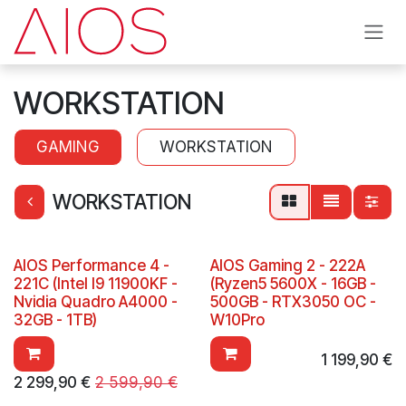
Se rendre au contenu
WORKSTATION
GAMING
WORKSTATION
WORKSTATION
AIOS Performance 4 -
AIOS Gaming 2 - 222A
221C (Intel I9 11900KF -
(Ryzen5 5600X - 16GB -
Nvidia Quadro A4000 -
500GB - RTX3050 OC -
32GB - 1TB)
W10Pro
1 199,90
€
2 299,90
€
2 599,90
€