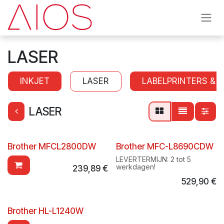
Se rendre au contenu
LASER
INKJET
LASER
LABELPRINTERS & 
LASER
Brother MFCL2800DW
Brother MFC-L8690CDW
LEVERTERMIJN: 2 tot 5
werkdagen!
239,89
€
529,90
€
Brother HL-L1240W