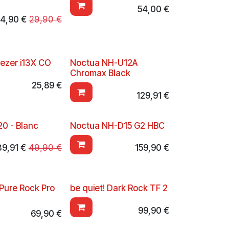
54,00
€
4,90
€
29,90
€
eezer i13X CO
Noctua NH-U12A
Chromax Black
25,89
€
129,91
€
0 - Blanc
Noctua NH-D15 G2 HBC
39,91
€
49,90
€
159,90
€
 Pure Rock Pro
be quiet! Dark Rock TF 2
99,90
€
69,90
€