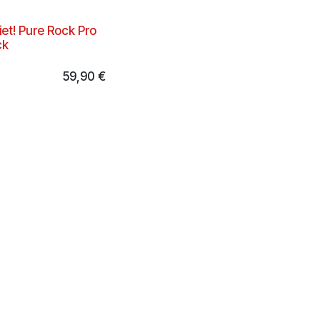
iet! Pure Rock Pro
ck
59,90
€