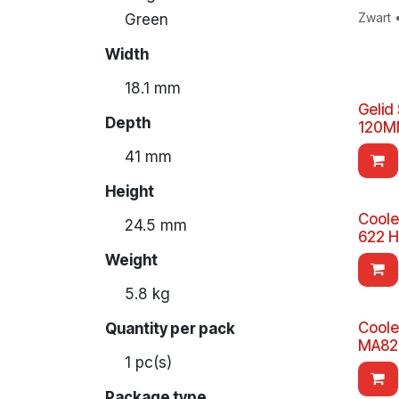
Zwart 
Green
Width
18.1 mm
Gelid
Depth
120M
41 mm
Height
Coole
24.5 mm
622 H
Weight
5.8 kg
Coole
Quantity per pack
MA824
1 pc(s)
Package type