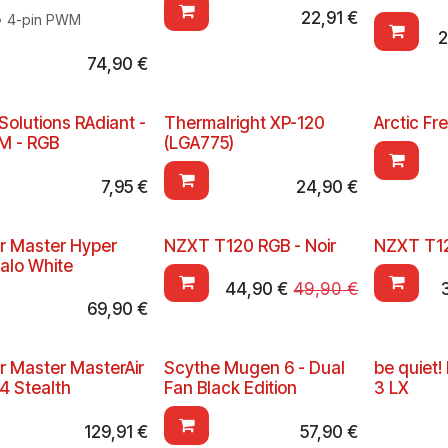
22,91
€
• 4-pin PWM
2
74,90
€
 Solutions RAdiant -
Thermalright XP-120
Arctic Fr
M - RGB
(LGA775)
7,95
€
24,90
€
r Master Hyper
NZXT T120 RGB - Noir
NZXT T12
alo White
44,90
€
49,90
€
69,90
€
r Master MasterAir
Scythe Mugen 6 - Dual
be quiet!
 Stealth
Fan Black Edition
3 LX
129,91
€
57,90
€