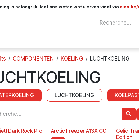
ng is belangrijk, laat ons weten wat u ervan vindt via
aios.be/
Network
Components
Cables & Adapt
its
COMPONENTEN
KOELING
LUCHTKOELING
UCHTKOELING
ATERKOELING
LUCHTKOELING
KOELPAS
iet! Dark Rock Pro
Arctic Freezer A13X CO
Gelid Tra
Edition