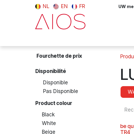
Se rendre au contenu
NL
EN
FR
UW meni
Computers & Tablets
Peripherals
Fourchette de prix
Produ
L
Disponibilité
Disponible
Pas Disponible
W
Product colour
Black
White
be qu
Beige
TR4