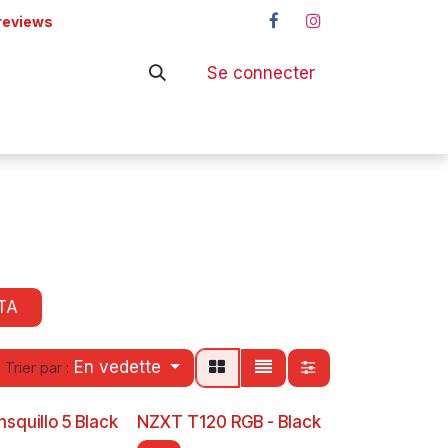
reviews
Se connecter
ers
Shop
TA
En vedette
Trier par :
nsquillo 5 Black
NZXT T120 RGB - Black