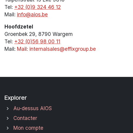
Tel:
+32 (0)9 324 46 12
Mail:
info@aios.be
Hoofdzetel
Groenbek 29, 8790 Wargem
Tel:
+32 (0)56 98 00 11
Mail:
Mail: internalsales@effixgroup.be
Explorer
Au-dessus AIOS
Contacter
Mon compte