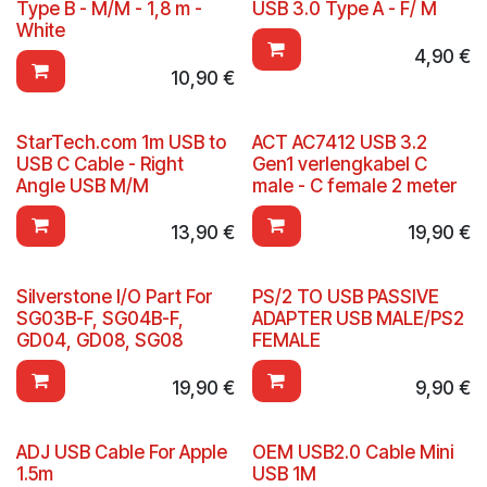
Type B - M/M - 1,8 m -
USB 3.0 Type A - F/ M
White
4,90
€
10,90
€
StarTech.com 1m USB to
ACT AC7412 USB 3.2
USB C Cable - Right
Gen1 verlengkabel C
Angle USB M/M
male - C female 2 meter
13,90
€
19,90
€
Silverstone I/O Part For
PS/2 TO USB PASSIVE
SG03B-F, SG04B-F,
ADAPTER USB MALE/PS2
GD04, GD08, SG08
FEMALE
19,90
€
9,90
€
ADJ USB Cable For Apple
OEM USB2.0 Cable Mini
1.5m
USB 1M