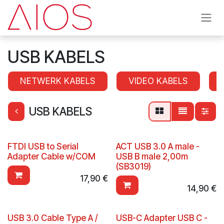
Se rendre au contenu
USB KABELS
NETWERK KABELS
VIDEO KABELS
USB KABELS
FTDI USB to Serial
ACT USB 3.0 A male -
Adapter Cable w/COM
USB B male 2,00m
(SB3019)
17,90
€
14,90
€
USB 3.0 Cable Type A /
USB-C Adapter USB C -