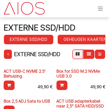
Se rendre au contenu
EXTERNE SSD/HDD
EXTERNE SSD/HDD
GEHEUGEN KAARTEN
EXTERNE SSD/HDD
ACT USB-C NVME 2.5'
Box for SSD M.2 NVMe
Behuizing
USB 3.0
49,90
€
49,90
€
Box 2,5 ADJ Sata to USB
ACT USB adapterkabel
naar 2,5" SATA HDD/SSD