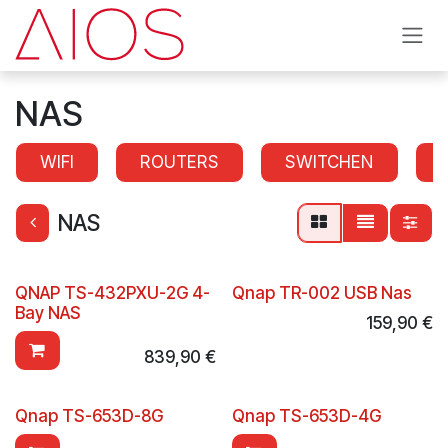
Se rendre au contenu
NAS
WIFI
ROUTERS
SWITCHEN
NAS
QNAP TS-432PXU-2G 4-
Qnap TR-002 USB Nas
Bay NAS
159,90
€
839,90
€
Qnap TS-653D-8G
Qnap TS-653D-4G