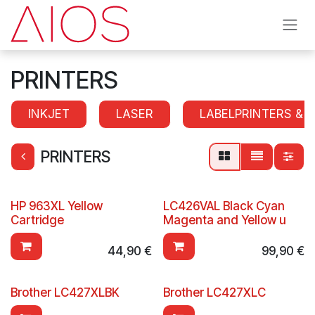
Se rendre au contenu
PRINTERS
INKJET
LASER
LABELPRINTERS & 
PRINTERS
HP 963XL Yellow
LC426VAL Black Cyan
Cartridge
Magenta and Yellow u
44,90
€
99,90
€
Brother LC427XLBK
Brother LC427XLC