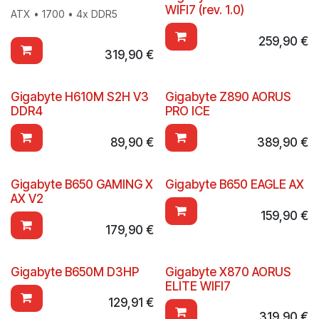
Nouveau !
WIFI7 (rev. 1.0)
ATX • 1700 • 4x DDR5
259,90
€
319,90
€
Gigabyte H610M S2H V3
Gigabyte Z890 AORUS
DDR4
PRO ICE
89,90
€
389,90
€
Gigabyte B650 GAMING X
Gigabyte B650 EAGLE AX
AX V2
159,90
€
179,90
€
Gigabyte B650M D3HP
Gigabyte X870 AORUS
ELITE WIFI7
129,91
€
319,90
€