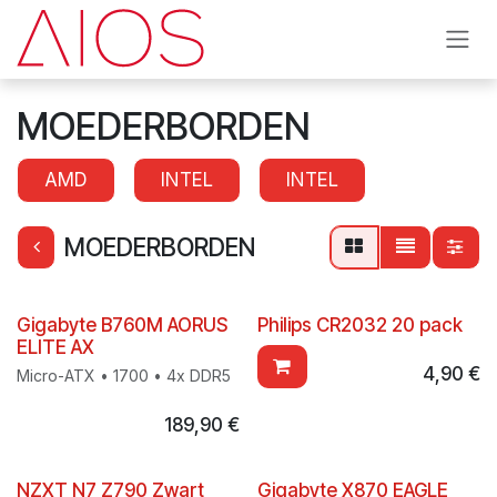
Se rendre au contenu
MOEDERBORDEN
AMD
INTEL
INTEL
MOEDERBORDEN
Gigabyte B760M AORUS
Philips CR2032 20 pack
ELITE AX
4,90
€
Micro-ATX • 1700 • 4x DDR5
189,90
€
NZXT N7 Z790 Zwart
Gigabyte X870 EAGLE