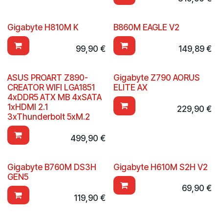
Gigabyte H810M K
B860M EAGLE V2
99,90
€
149,89
€
ASUS PROART Z890-
Gigabyte Z790 AORUS
CREATOR WIFI LGA1851
ELITE AX
4xDDR5 ATX MB 4xSATA
1xHDMI 2.1
229,90
€
3xThunderbolt 5xM.2
499,90
€
Gigabyte B760M DS3H
Gigabyte H610M S2H V2
GEN5
69,90
€
119,90
€