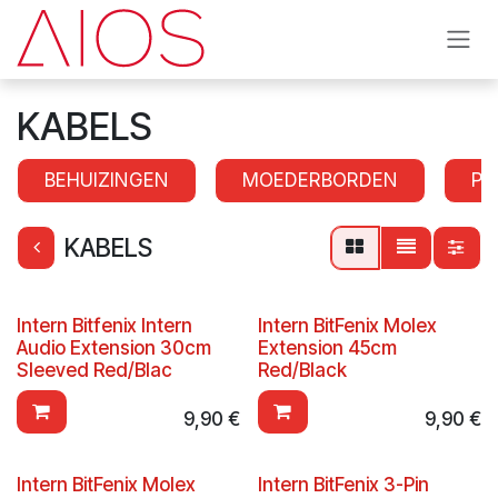
Se rendre au contenu
KABELS
BEHUIZINGEN
MOEDERBORDEN
PR
KABELS
Intern Bitfenix Intern
Intern BitFenix Molex
Audio Extension 30cm
Extension 45cm
Sleeved Red/Blac
Red/Black
9,90
€
9,90
€
Intern BitFenix Molex
Intern BitFenix 3-Pin