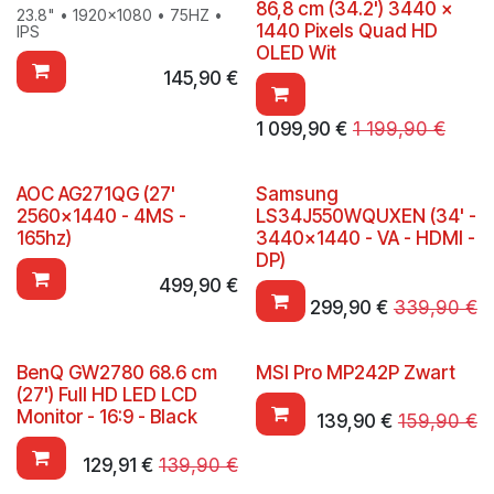
86,8 cm (34.2') 3440 x
23.8" • 1920x1080 • 75HZ •
1440 Pixels Quad HD
IPS
OLED Wit
145,90
€
1 099,90
€
1 199,90
€
AOC AG271QG (27'
Samsung
2560x1440 - 4MS -
LS34J550WQUXEN (34' -
165hz)
3440x1440 - VA - HDMI -
DP)
499,90
€
299,90
€
339,90
€
BenQ GW2780 68.6 cm
MSI Pro MP242P Zwart
(27') Full HD LED LCD
Monitor - 16:9 - Black
139,90
€
159,90
€
129,91
€
139,90
€