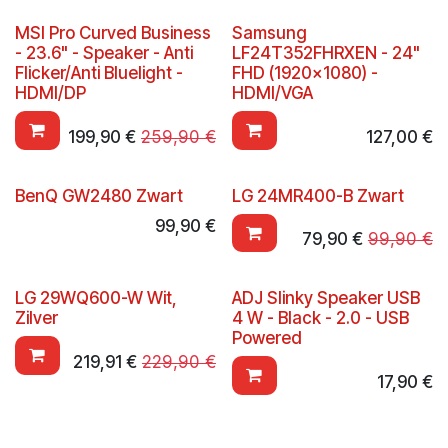
MSI Pro Curved Business
Samsung
- 23.6" - Speaker - Anti
LF24T352FHRXEN - 24"
Flicker/Anti Bluelight -
FHD (1920x1080) -
HDMI/DP
HDMI/VGA
199,90
€
259,90
€
127,00
€
BenQ GW2480 Zwart
LG 24MR400-B Zwart
99,90
€
79,90
€
99,90
€
LG 29WQ600-W Wit,
ADJ Slinky Speaker USB
Zilver
4 W - Black - 2.0 - USB
Powered
219,91
€
229,90
€
17,90
€