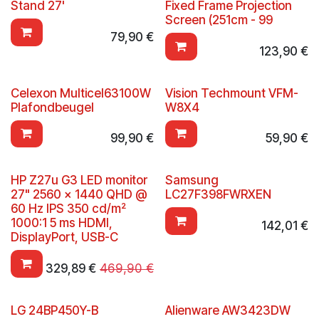
Stand 27'
Fixed Frame Projection
Screen (251cm - 99
79,90
€
123,90
€
Celexon Multicel63100W
Vision Techmount VFM-
Plafondbeugel
W8X4
99,90
€
59,90
€
HP Z27u G3 LED monitor
Samsung
27" 2560 x 1440 QHD @
LC27F398FWRXEN
60 Hz IPS 350 cd/m²
1000:1 5 ms HDMI,
142,01
€
DisplayPort, USB-C
329,89
€
469,90
€
LG 24BP450Y-B
Alienware AW3423DW