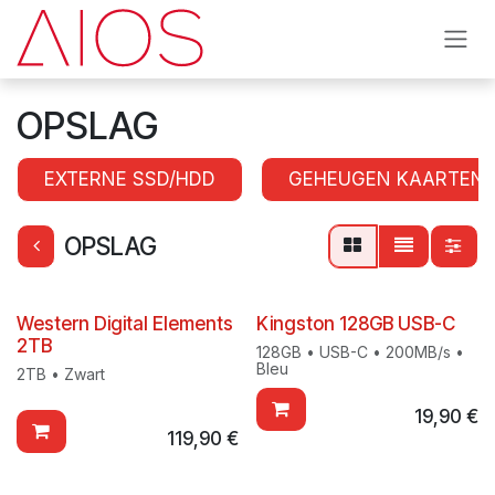
Se rendre au contenu
OPSLAG
EXTERNE SSD/HDD
GEHEUGEN KAARTEN
OPSLAG
Western Digital Elements
Kingston 128GB USB-C
2TB
128GB • USB-C • 200MB/s •
Bleu
2TB • Zwart
19,90
€
119,90
€