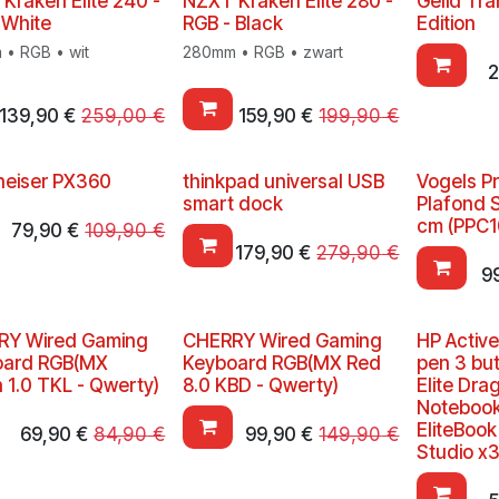
Kraken Elite 240 -
NZXT Kraken Elite 280 -
Gelid Tra
 White
RGB - Black
Edition
• RGB • wit
280mm • RGB • zwart
2
139,90
€
259,00
€
159,90
€
199,90
€
eiser PX360
thinkpad universal USB
Vogels Pr
smart dock
Plafond 
cm (PPC1
79,90
€
109,90
€
179,90
€
279,90
€
9
RY Wired Gaming
CHERRY Wired Gaming
HP Active
oard RGB(MX
Keyboard RGB(MX Red
pen 3 but
 1.0 TKL - Qwerty)
8.0 KBD - Qwerty)
Elite Dra
Notebook;
EliteBoo
69,90
€
84,90
€
99,90
€
149,90
€
Studio x