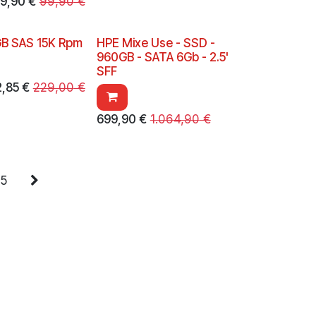
9,90
€
99,90
€
B SAS 15K Rpm
HPE Mixe Use - SSD -
960GB - SATA 6Gb - 2.5'
SFF
2,85
€
229,00
€
699,90
€
1.064,90
€
5