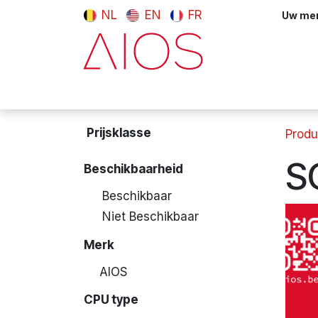
Overslaan naar inhoud
NL
EN
FR
Uw meni
Computers & tablets
Randappara
Prijsklasse
Produ
S
Beschikbaarheid
Beschikbaar
Niet Beschikbaar
Merk
AIOS
CPU type