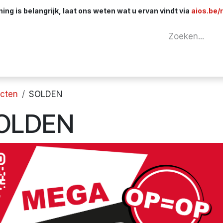
ng is belangrijk, laat ons weten wat u ervan vindt via
aios.be/
tuur
Netwerk
Componenten
Kabels & 
cten
SOLDEN
OLDEN