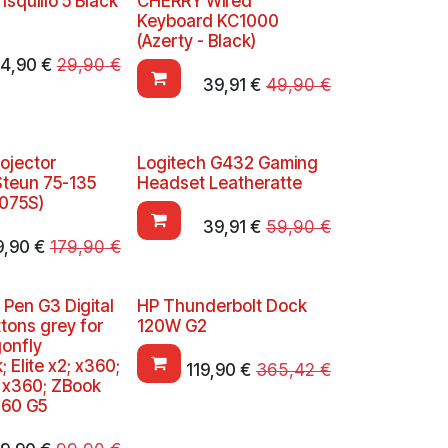
nsquillo 5 Black
CHERRY Wired
Keyboard KC1000
(Azerty - Black)
4,90
€
29,90
€
39,91
€
49,90
€
ojector
Logitech G432 Gaming
Steun 75-135
Headset Leatheratte
075S)
39,91
€
59,90
€
9,90
€
179,90
€
 Pen G3 Digital
HP Thunderbolt Dock
tons grey for
120W G2
gonfly
 Elite x2; x360;
119,90
€
365,42
€
k x360; ZBook
360 G5