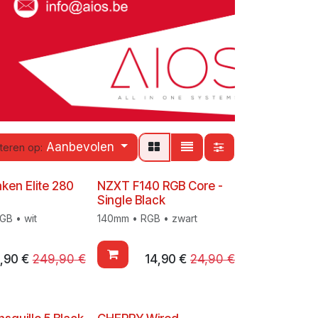
Aanbevolen
teren op:
ken Elite 280
NZXT F140 RGB Core -
Single Black
GB • wit
140mm • RGB • zwart
,90
€
249,90
€
14,90
€
24,90
€