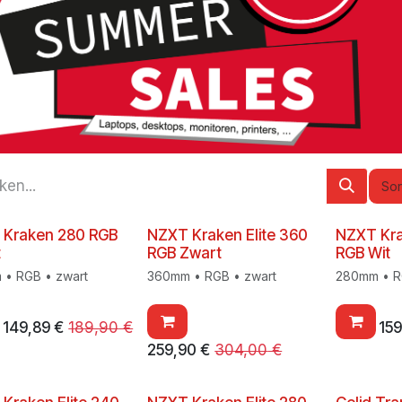
Sor
 Kraken 280 RGB
NZXT Kraken Elite 360
NZXT Kra
t
RGB Zwart
RGB Wit
• RGB • zwart
360mm • RGB • zwart
280mm • R
149,89
€
189,90
€
159
259,90
€
304,00
€