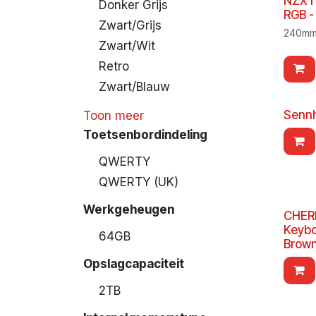
NZXT 
Donker Grijs
RGB -
Zwart/Grijs
240mm 
Zwart/Wit
Retro
Zwart/Blauw
Sennh
Toon meer
Toetsenbordindeling
QWERTY
QWERTY (UK)
Werkgeheugen
CHER
Keyb
64GB
Brown
Opslagcapaciteit
2TB