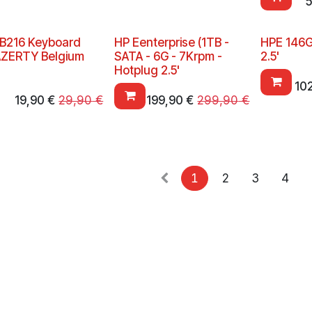
5
KB216 Keyboard
HP Eenterprise (1TB -
HPE 146G
AZERTY Belgium
SATA - 6G - 7Krpm -
2.5'
Hotplug 2.5'
10
19,90
€
29,90
€
199,90
€
299,90
€
1
2
3
4