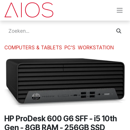
Overslaan naar inhoud
COMPUTERS & TABLETS
PC'S
WORKSTATION
HP ProDesk 600 G6 SFF - i5 10th
Gen - 8GB RAM - 256GB SSD