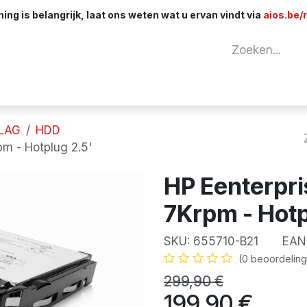
ng is belangrijk, laat ons weten wat u ervan vindt via
aios.be/
tuur
Netwerk
Componenten
Kabels & 
LAG
HDD
pm - Hotplug 2.5'
HP Eenterpris
7Krpm - Hotp
SKU:
655710-B21
EAN
(0 beoordeling
299,90
€
199,90
€