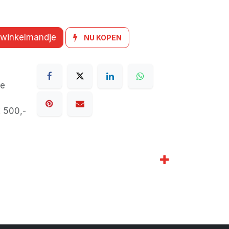
 winkelmandje
NU KOPEN
de
€ 500,-