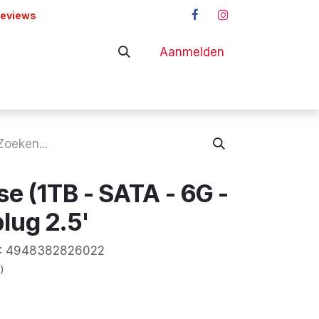
reviews
Aanmelden
adapters
Shop
e (1TB - SATA - 6G -
lug 2.5'
:
4948382826022
)