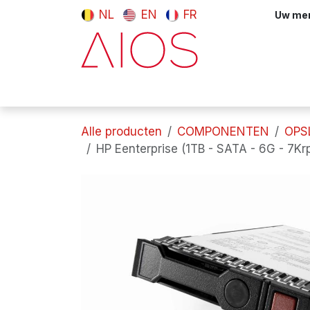
Overslaan naar inhoud
NL
EN
FR
Uw meni
Computers & tablets
Randappara
Alle producten
COMPONENTEN
OPS
HP Eenterprise (1TB - SATA - 6G - 7Kr