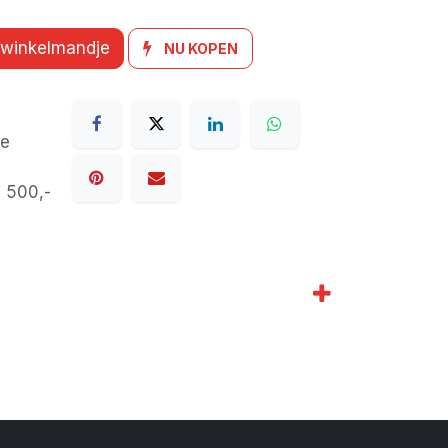
 winkelmandje
NU KOPEN
de
€ 500,-