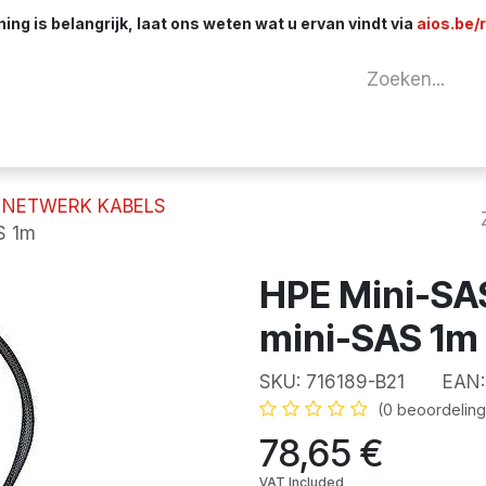
ng is belangrijk, laat ons weten wat u ervan vindt via
aios.be/
tuur
Netwerk
Componenten
Kabels & 
NETWERK KABELS
S 1m
HPE Mini-SAS
mini-SAS 1m
SKU:
716189-B21
EAN
(0 beoordeling
78,65
€
VAT Included