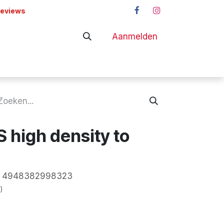
reviews
Aanmelden
adapters
Shop
 high density to
:
4948382998323
)