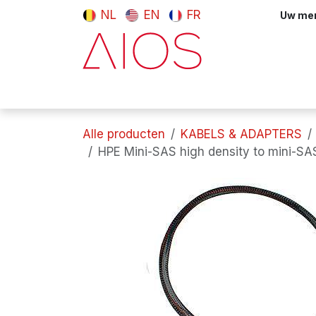
Overslaan naar inhoud
NL
EN
FR
Uw meni
Computers & tablets
Randappara
Alle producten
KABELS & ADAPTERS
HPE Mini-SAS high density to mini-SA