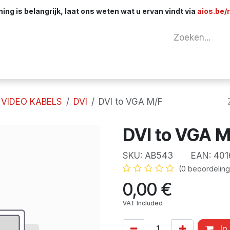
ng is belangrijk, laat ons weten wat u ervan vindt via
aios.be/
tuur
Netwerk
Componenten
Kabels & 
VIDEO KABELS
DVI
DVI to VGA M/F
DVI to VGA M
SKU:
AB543
EAN:
401
(0 beoordeling
0,00
€
VAT Included
In