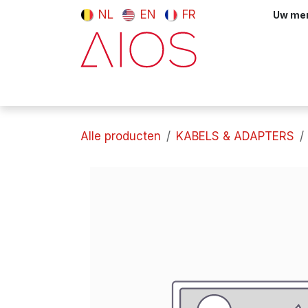
Overslaan naar inhoud
NL
EN
FR
Uw meni
Computers & tablets
Randappara
Alle producten
KABELS & ADAPTERS