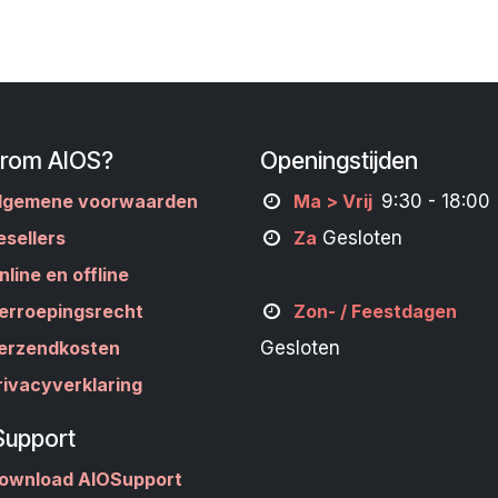
rom AIOS?
Openingstijden
lgemene voorwaarden
M
a
> Vrij
9:30 - 18:00
esellers
Za
Gesloten
nline en offline
erroepingsrecht
Zon- /
Feestdagen
erzendkosten
Gesloten
rivacyverklaring
Support
ownload AIOSupport