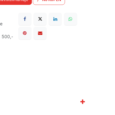
de
€ 500,-