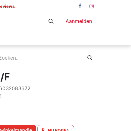
reviews
Aanmelden
adapters
Shop
/F
6032083672
)
 winkelmandje
NU KOPEN