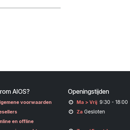
rom AIOS?
Openingstijden
lgemene voorwaarden
M
a
> Vrij
9:30 - 18:00
esellers
Za
Gesloten
nline en offline