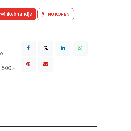
 winkelmandje
NU KOPEN
de
€ 500,-