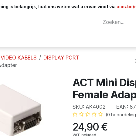
ng is belangrijk, laat ons weten wat u ervan vindt via
aios.be/
tuur
Netwerk
Componenten
Kabels & 
VIDEO KABELS
DISPLAY PORT
Adapter
ACT Mini Dis
Female Adap
SKU:
AK4002
EAN:
87
(0 beoordeling
24,90
€
VAT Included