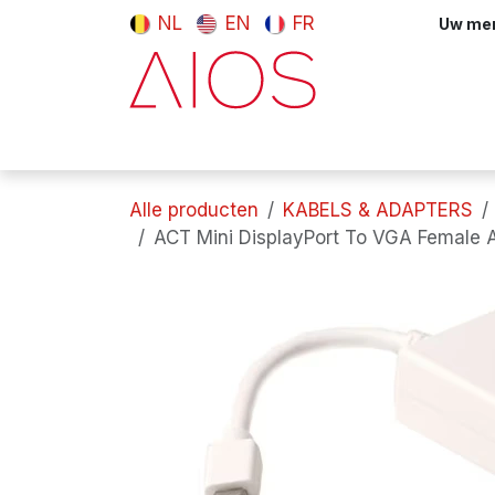
Overslaan naar inhoud
NL
EN
FR
Uw meni
Computers & tablets
Randappara
Alle producten
KABELS & ADAPTERS
ACT Mini DisplayPort To VGA Female 