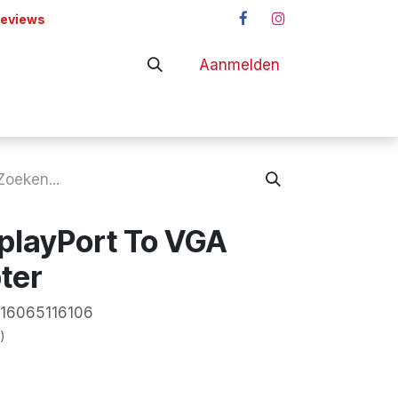
reviews
Aanmelden
adapters
Shop
playPort To VGA
ter
16065116106
)