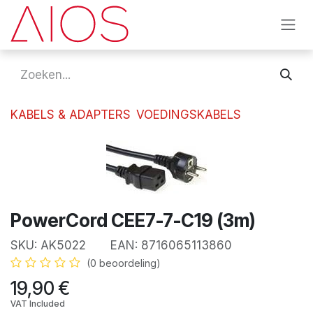
Overslaan naar inhoud
KABELS & ADAPTERS
VOEDINGSKABELS
PowerCord CEE7-7-C19 (3m)
SKU:
AK5022
EAN:
8716065113860
(0 beoordeling)
19,90
€
VAT Included