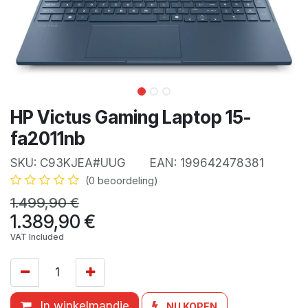
HP Victus Gaming Laptop 15-
fa2011nb
SKU:
C93KJEA#UUG
EAN:
199642478381
(0 beoordeling)
1.499,90
€
1.389,90
€
VAT Included
In winkelmandje
NU KOPEN