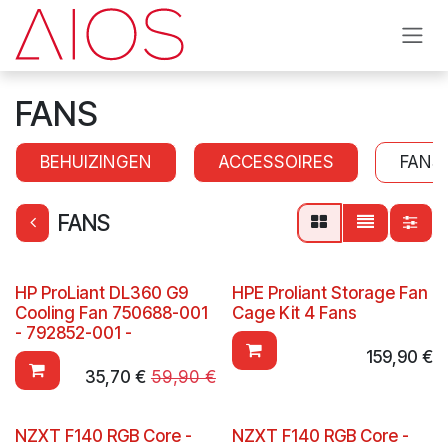
Overslaan naar inhoud
FANS
BEHUIZINGEN
ACCESSOIRES
FANS
FANS
HP ProLiant DL360 G9
HPE Proliant Storage Fan
Cooling Fan 750688-001
Cage Kit 4 Fans
- 792852-001 -
159,90
€
35,70
€
59,90
€
NZXT F140 RGB Core -
NZXT F140 RGB Core -