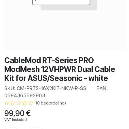
CableMod RT-Series PRO
ModMesh 12VHPWR Dual Cable
Kit for ASUS/Seasonic - white
SKU:
CM-PRTS-16X2KIT-NKW-R-SS
EAN:
0694365692903
(0 beoordeling)
99,90
€
VAT Included