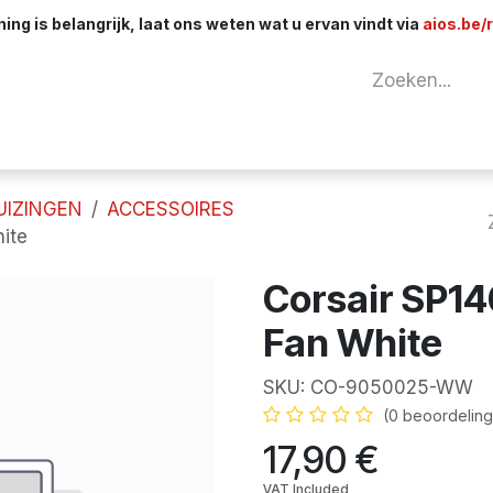
ng is belangrijk, laat ons weten wat u ervan vindt via
aios.be/
tuur
Netwerk
Componenten
Kabels & 
UIZINGEN
ACCESSOIRES
ite
Corsair SP1
Fan White
SKU:
CO-9050025-WW
(0 beoordeling
17,90
€
VAT Included