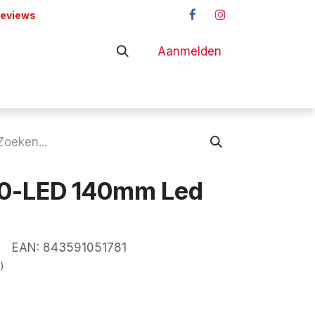
reviews
Aanmelden
adapters
Shop
40-LED 140mm Led
EAN:
843591051781
)