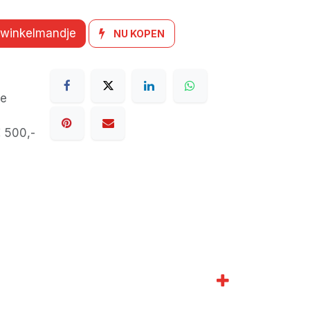
 winkelmandje
NU KOPEN
de
€ 500,-