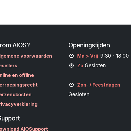
rom AIOS?
Openingstijden
lgemene voorwaarden
M
a
> Vrij
9:30 - 18:00
esellers
Za
Gesloten
nline en offline
erroepingsrecht
Zon- /
Feestdagen
erzendkosten
Gesloten
rivacyverklaring
Support
ownload AIOSupport