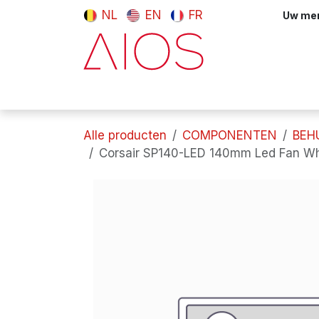
Overslaan naar inhoud
NL
EN
FR
Uw meni
Computers & tablets
Randappara
Alle producten
COMPONENTEN
BEH
Corsair SP140-LED 140mm Led Fan Wh