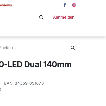
reviews
Aanmelden
adapters
Shop
40-LED Dual 140mm
EAN:
843591051873
)