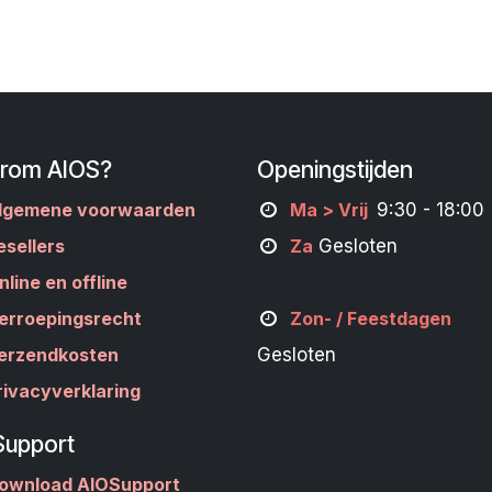
rom AIOS?
Openingstijden
lgemene voorwaarden
M
a
> Vrij
9:30 - 18:00
esellers
Za
Gesloten
nline en offline
erroepingsrecht
Zon- /
Feestdagen
erzendkosten
Gesloten
rivacyverklaring
Support
ownload AIOSupport