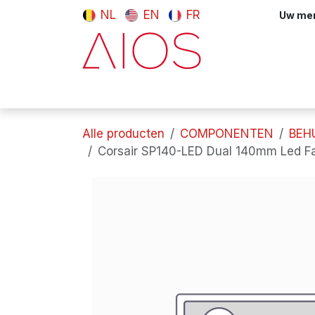
Overslaan naar inhoud
NL
EN
FR
Uw meni
Computers & tablets
Randappara
Alle producten
COMPONENTEN
BEH
Corsair SP140-LED Dual 140mm Led F