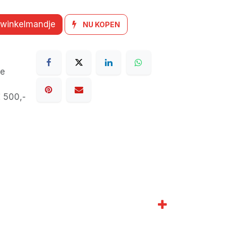
 winkelmandje
NU KOPEN
de
€ 500,-