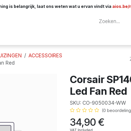
ng is belangrijk, laat ons weten wat u ervan vindt via
aios.be/
tuur
Netwerk
Componenten
Kabels & 
UIZINGEN
ACCESSOIRES
an Red
Corsair SP1
Led Fan Red
SKU:
CO-9050034-WW
(0 beoordeling
34,90
€
VAT Included