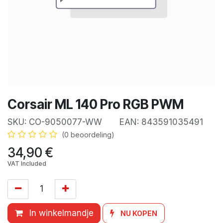
Corsair ML 140 Pro RGB PWM
SKU:
CO-9050077-WW
EAN:
843591035491
(0 beoordeling)
34,90
€
VAT Included
In winkelmandje
NU KOPEN