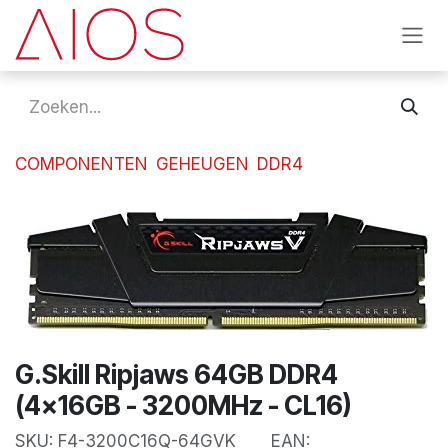
Overslaan naar inhoud
COMPONENTEN
GEHEUGEN
DDR4
G.Skill Ripjaws 64GB DDR4
(4x16GB - 3200MHz - CL16)
SKU:
F4-3200C16Q-64GVK
EAN: