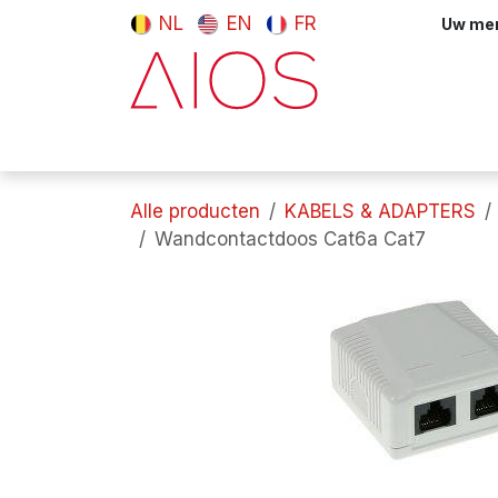
Overslaan naar inhoud
NL
EN
FR
Uw meni
Computers & tablets
Randappara
Alle producten
KABELS & ADAPTERS
Wandcontactdoos Cat6a Cat7