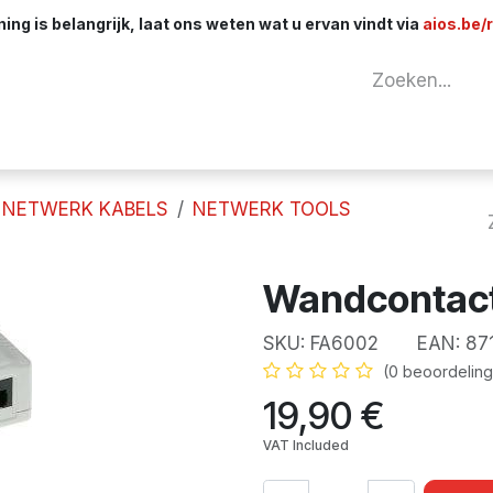
ng is belangrijk, laat ons weten wat u ervan vindt via
aios.be/
tuur
Netwerk
Componenten
Kabels & 
NETWERK KABELS
NETWERK TOOLS
Wandcontact
SKU:
FA6002
EAN:
87
(0 beoordeling
19,90
€
VAT Included