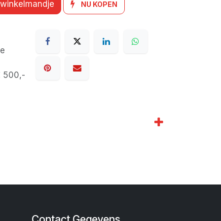
 winkelmandje
NU KOPEN
de
€ 500,-
Contact Gegevens