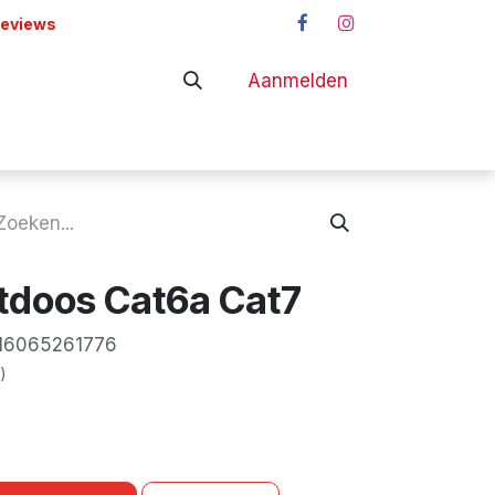
reviews
Aanmelden
adapters
Shop
doos Cat6a Cat7
16065261776
)