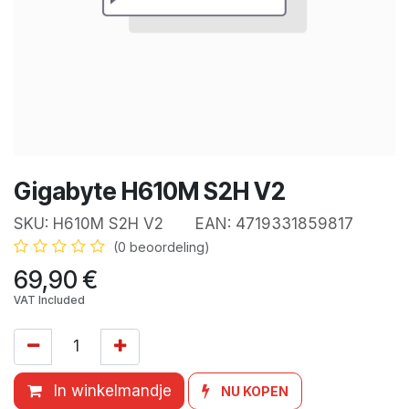
Gigabyte H610M S2H V2
SKU:
H610M S2H V2
EAN:
4719331859817
(0 beoordeling)
69,90
€
VAT Included
In winkelmandje
NU KOPEN