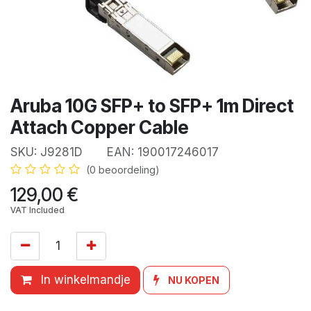
Aruba 10G SFP+ to SFP+ 1m Direct
Attach Copper Cable
SKU:
J9281D
EAN:
190017246017
(0 beoordeling)
129,00
€
VAT Included
In winkelmandje
NU KOPEN