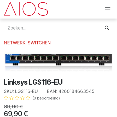
Overslaan naar inhoud
NETWERK
SWITCHEN
Linksys LGS116-EU
SKU:
LGS116-EU
EAN:
4260184663545
(0 beoordeling)
89,90
€
69,90
€