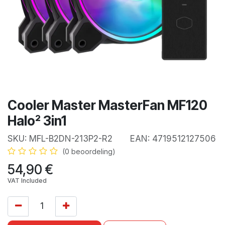
Cooler Master MasterFan MF120
Halo² 3in1
SKU:
MFL-B2DN-213P2-R2
EAN:
4719512127506
(0 beoordeling)
54,90
€
VAT Included