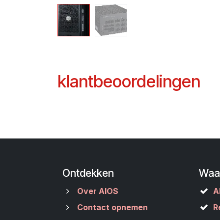
klantbeoordelingen
Ontdekken
Waa
Over AIOS
A
Contact opnemen
R