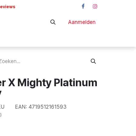
reviews
Aanmelden
adapters
Shop
r X Mighty Platinum
V
EU
EAN:
4719512161593
)