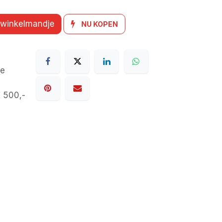
 winkelmandje
NU KOPEN
de
€ 500,-