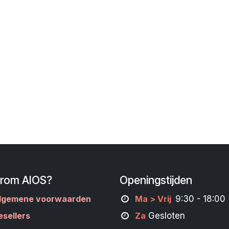
rom AIOS?
Openingstijden
lgemene voorwaarden
M
a
> Vrij
9:30 - 18:00
esellers
Za
Gesloten