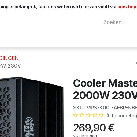
ng is belangrijk, laat ons weten wat u ervan vindt via
aios.be/
tuur
Netwerk
Componenten
Kabels & 
DINGEN
00W 230V
Cooler Maste
2000W 230
SKU:
MPS-K001-AFBP-NB
(0 beoordeling
269,90
€
VAT Included