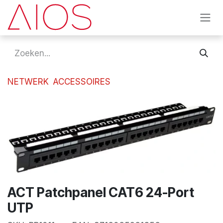
Overslaan naar inhoud
NETWERK
ACCESSOIRES
ACT Patchpanel CAT6 24-Port
UTP