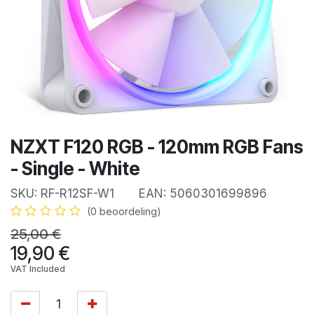
NZXT F120 RGB - 120mm RGB Fans
- Single - White
SKU:
RF-R12SF-W1
EAN:
5060301699896
(0 beoordeling)
25,00
€
19,90
€
VAT Included