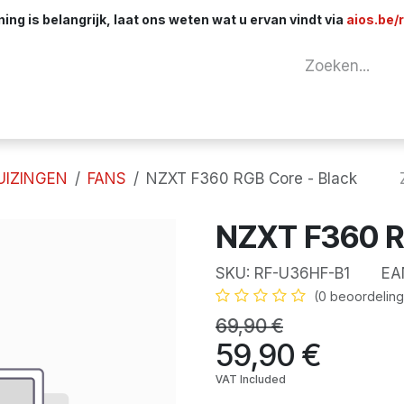
ng is belangrijk, laat ons weten wat u ervan vindt via
aios.be/
tuur
Netwerk
Componenten
Kabels & 
UIZINGEN
FANS
NZXT F360 RGB Core - Black
NZXT F360 R
SKU:
RF-U36HF-B1
EAN
(0 beoordeling
69,90
€
59,90
€
VAT Included