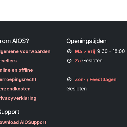
rom AIOS?
Openingstijden
lgemene voorwaarden
M
a
> Vrij
9:30 - 18:00
esellers
Za
Gesloten
nline en offline
erroepingsrecht
Zon- /
Feestdagen
erzendkosten
Gesloten
rivacyverklaring
Support
ownload AIOSupport