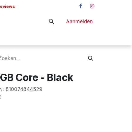
reviews
Aanmelden
adapters
Shop
GB Core - Black
:
810074844529
)