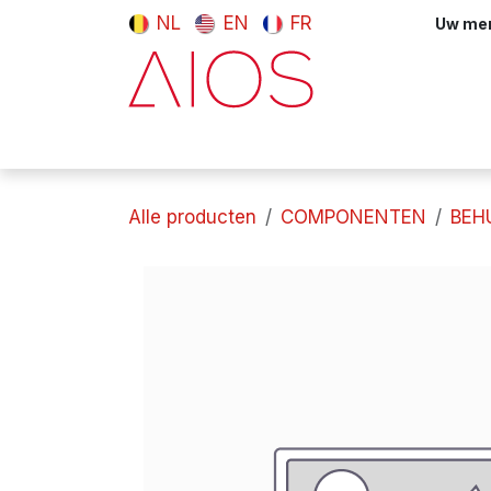
Overslaan naar inhoud
NL
EN
FR
Uw meni
Computers & tablets
Randappara
Alle producten
COMPONENTEN
BEH