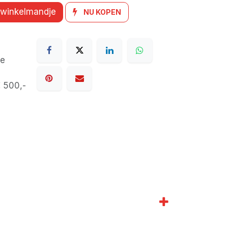
 winkelmandje
NU KOPEN
de
€ 500,-