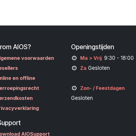
rom AIOS?
Openingstijden
lgemene voorwaarden
M
a
> Vrij
9:30 - 18:00
esellers
Za
Gesloten
nline en offline
erroepingsrecht
Zon- /
Feestdagen
erzendkosten
Gesloten
rivacyverklaring
Support
ownload AIOSupport