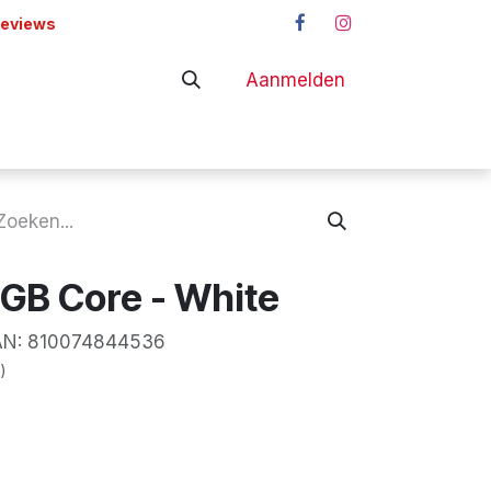
reviews
Aanmelden
adapters
Shop
GB Core - White
N:
810074844536
)