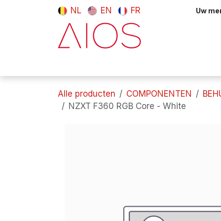
Overslaan naar inhoud
NL
EN
FR
Uw meni
Computers & tablets
Randappara
Alle producten
COMPONENTEN
BEH
NZXT F360 RGB Core - White