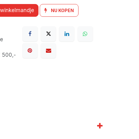
 winkelmandje
NU KOPEN
de
€ 500,-