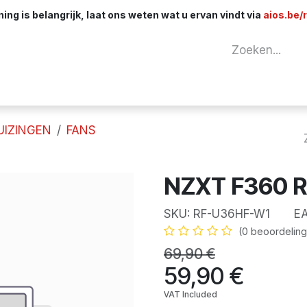
ng is belangrijk, laat ons weten wat u ervan vindt via
aios.be/
tuur
Netwerk
Componenten
Kabels & 
UIZINGEN
FANS
NZXT F360 R
SKU:
RF-U36HF-W1
EA
(0 beoordeling
69,90
€
59,90
€
VAT Included