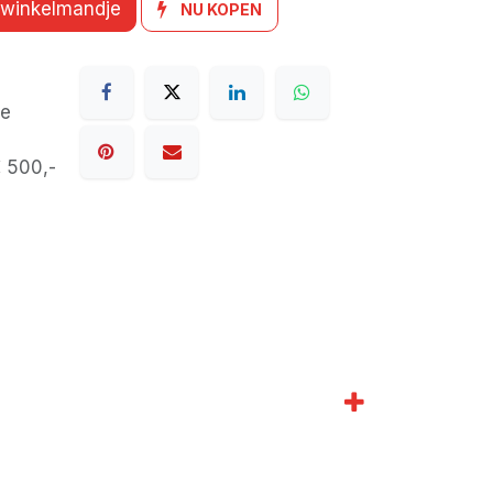
 winkelmandje
NU KOPEN
de
€ 500,-