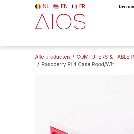
Overslaan naar inhoud
NL
EN
FR
Uw meni
Computers & tablets
Randappara
Alle producten
COMPUTERS & TABLET
Raspberry Pi 4 Case Rood/Wit