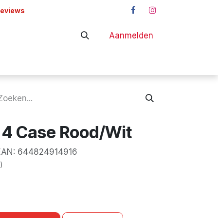
reviews
Aanmelden
adapters
Shop
 4 Case Rood/Wit
N:
644824914916
)