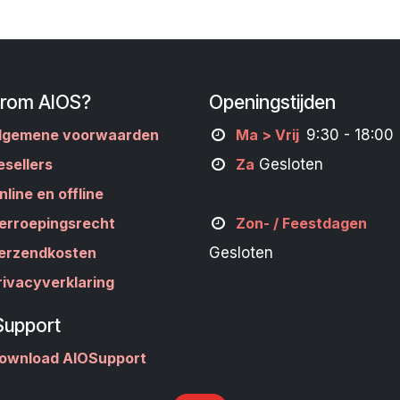
rom AIOS?
Openingstijden
lgemene voorwaarden
M
a
> Vrij
9:30 - 18:00
esellers
Za
Gesloten
nline en offline
erroepingsrecht
Zon- /
Feestdagen
erzendkosten
Gesloten
rivacyverklaring
Support
ownload AIOSupport