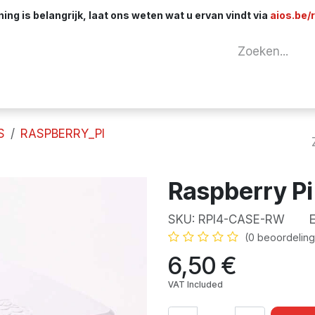
ng is belangrijk, laat ons weten wat u ervan vindt via
aios.be/
tuur
Netwerk
Componenten
Kabels & 
S
RASPBERRY_PI
Raspberry Pi
SKU:
RPI4-CASE-RW
EA
(0 beoordeling
6,50
€
VAT Included