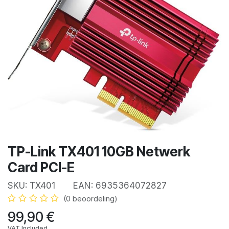
TP-Link TX401 10GB Netwerk
Card PCI-E
SKU:
TX401
EAN:
6935364072827
(0 beoordeling)
99,90
€
VAT Included